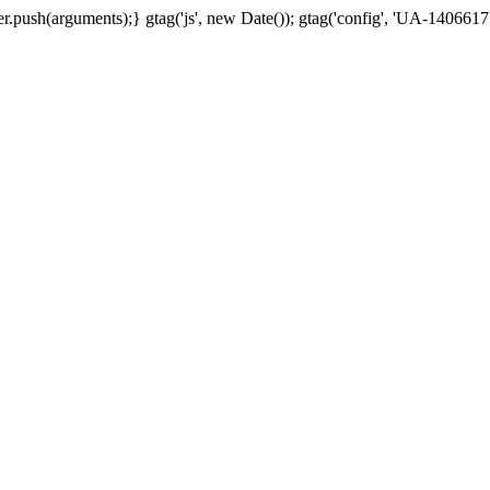
.push(arguments);} gtag('js', new Date()); gtag('config', 'UA-1406617