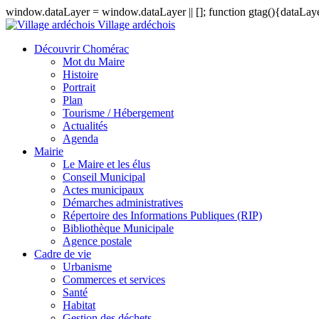
window.dataLayer = window.dataLayer || []; function gtag(){dataLayer
Village ardéchois
Découvrir Chomérac
Mot du Maire
Histoire
Portrait
Plan
Tourisme / Hébergement
Actualités
Agenda
Mairie
Le Maire et les élus
Conseil Municipal
Actes municipaux
Démarches administratives
Répertoire des Informations Publiques (RIP)
Bibliothèque Municipale
Agence postale
Cadre de vie
Urbanisme
Commerces et services
Santé
Habitat
Gestion des déchets