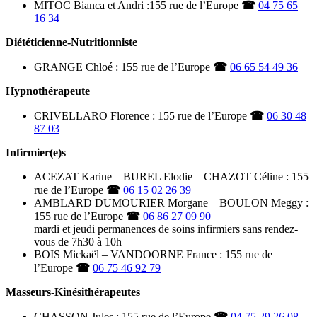
MITOC Bianca et Andri :155 rue de l’Europe
☎
04 75 65
16 34
Diététicienne-Nutritionniste
GRANGE Chloé : 155 rue de l’Europe
☎
06 65 54 49 36
Hypnothérapeute
CRIVELLARO Florence : 155 rue de l’Europe
☎
06 30 48
87 03
Infirmier(e)s
ACEZAT Karine – BUREL Elodie – CHAZOT Céline : 155
rue de l’Europe
☎
06 15 02 26 39
AMBLARD DUMOURIER Morgane – BOULON Meggy :
155 rue de l’Europe
☎
06 86 27 09 90
mardi et jeudi permanences de soins infirmiers sans rendez-
vous de 7h30 à 10h
BOIS Mickaël – VANDOORNE France : 155 rue de
l’Europe
☎
06 75 46 92 79
Masseurs-Kinésithérapeutes
CHASSON Jules : 155 rue de l’Europe
☎
04 75 29 26 08