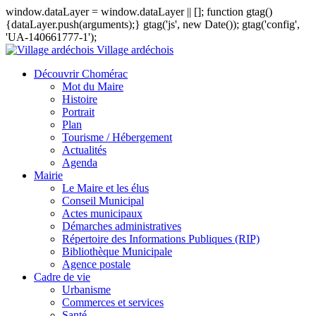
window.dataLayer = window.dataLayer || []; function gtag()
{dataLayer.push(arguments);} gtag('js', new Date()); gtag('config',
'UA-140661777-1');
Village ardéchois
Découvrir Chomérac
Mot du Maire
Histoire
Portrait
Plan
Tourisme / Hébergement
Actualités
Agenda
Mairie
Le Maire et les élus
Conseil Municipal
Actes municipaux
Démarches administratives
Répertoire des Informations Publiques (RIP)
Bibliothèque Municipale
Agence postale
Cadre de vie
Urbanisme
Commerces et services
Santé