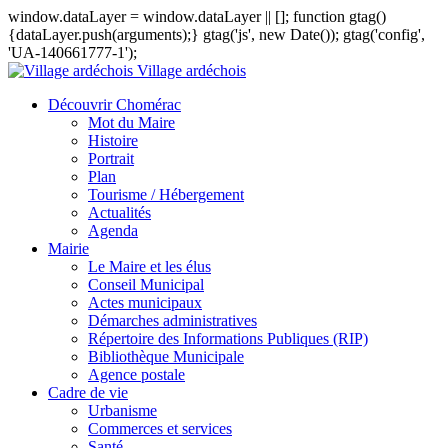
window.dataLayer = window.dataLayer || []; function gtag()
{dataLayer.push(arguments);} gtag('js', new Date()); gtag('config',
'UA-140661777-1');
Village ardéchois
Découvrir Chomérac
Mot du Maire
Histoire
Portrait
Plan
Tourisme / Hébergement
Actualités
Agenda
Mairie
Le Maire et les élus
Conseil Municipal
Actes municipaux
Démarches administratives
Répertoire des Informations Publiques (RIP)
Bibliothèque Municipale
Agence postale
Cadre de vie
Urbanisme
Commerces et services
Santé