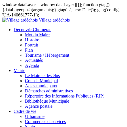
window.dataLayer = window.dataLayer || []; function gtag()
{dataLayer.push(arguments);} gtag('js', new Date()); gtag('config',
'UA-140661777-1');
Village ardéchois
Découvrir Chomérac
Mot du Maire
Histoire
Portrait
Plan
Tourisme / Hébergement
Actualités
Agenda
Mairie
Le Maire et les élus
Conseil Municipal
Actes municipaux
Démarches administratives
Répertoire des Informations Publiques (RIP)
Bibliothèque Municipale
Agence postale
Cadre de vie
Urbanisme
Commerces et services
Santé