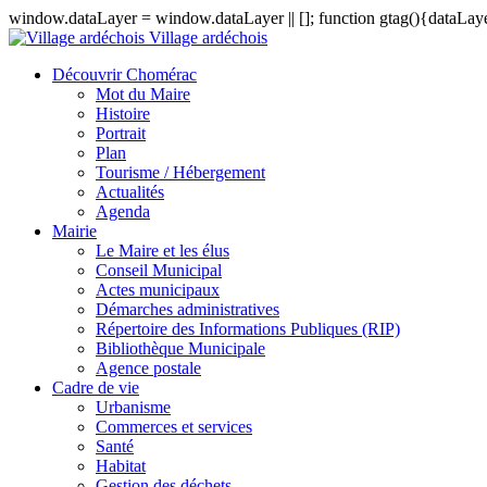
window.dataLayer = window.dataLayer || []; function gtag(){dataLayer
Village ardéchois
Découvrir Chomérac
Mot du Maire
Histoire
Portrait
Plan
Tourisme / Hébergement
Actualités
Agenda
Mairie
Le Maire et les élus
Conseil Municipal
Actes municipaux
Démarches administratives
Répertoire des Informations Publiques (RIP)
Bibliothèque Municipale
Agence postale
Cadre de vie
Urbanisme
Commerces et services
Santé
Habitat
Gestion des déchets