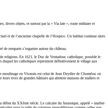
 divers objets, et surtout par la « Via late », route militaire et
uel et de l’ancienne chapelle de l’Hospice. Un habitat continue alors
ré de remparts s’organise autour du château.
de religions. En 1621, le Duc de Ventadour, catholique, possède le
s duquel les catholiques reprennent définitivement le village aux
mier moulinage en Vivarais est celui de Jean Deydier de Chomérac en
r leurs rives de grandes bâtisses qui abritent maisons de maîtres et
 au début du XXème siècle. Le calcaire du Jurassique, appelé « marbre
particulier pour la taille de colonnes monolithiques comme celles que