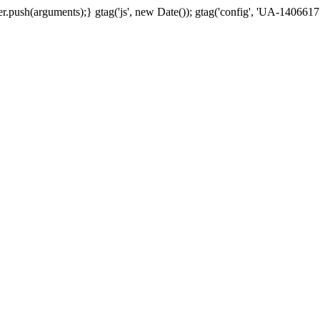
.push(arguments);} gtag('js', new Date()); gtag('config', 'UA-1406617