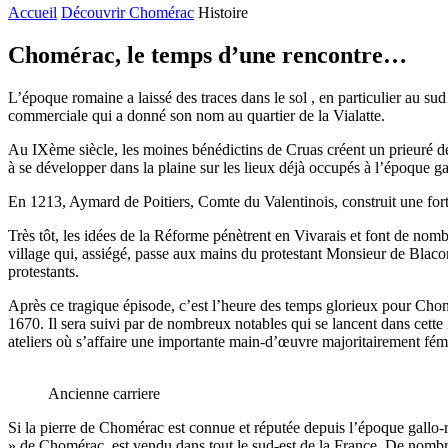
Accueil
Découvrir Chomérac
Histoire
Chomérac, le temps d’une rencontre…
L’époque romaine a laissé des traces dans le sol , en particulier au sud 
commerciale qui a donné son nom au quartier de la Vialatte.
Au IXème siècle, les moines bénédictins de Cruas créent un prieuré dé
à se développer dans la plaine sur les lieux déjà occupés à l’époque g
En 1213, Aymard de Poitiers, Comte du Valentinois, construit une for
Très tôt, les idées de la Réforme pénètrent en Vivarais et font de no
village qui, assiégé, passe aux mains du protestant Monsieur de Blacon
protestants.
Après ce tragique épisode, c’est l’heure des temps glorieux pour Chom
1670. Il sera suivi par de nombreux notables qui se lancent dans cette i
ateliers où s’affaire une importante main-d’œuvre majoritairement fém
Ancienne carriere
Si la pierre de Chomérac est connue et réputée depuis l’époque gallo-
» de Chomérac, est vendu dans tout le sud-est de la France. De nombreux