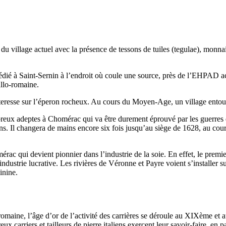
du village actuel avec la présence de tessons de tuiles (tegulae), monnaies,
dié à Saint-Sernin à l’endroit où coule une source, près de l’EHPAD act
allo-romaine.
teresse sur l’éperon rocheux. Au cours du Moyen-Age, un village entou
mbreux adeptes à Chomérac qui va être durement éprouvé par les guerres 
s. Il changera de mains encore six fois jusqu’au siège de 1628, au cour
érac qui devient pionnier dans l’industrie de la soie. En effet, le pre
ndustrie lucrative. Les rivières de Véronne et Payre voient s’installer su
inine.
romaine, l’âge d’or de l’activité des carrières se déroule au XIXème et
 carriers et tailleurs de pierre italiens exercent leur savoir-faire, en 