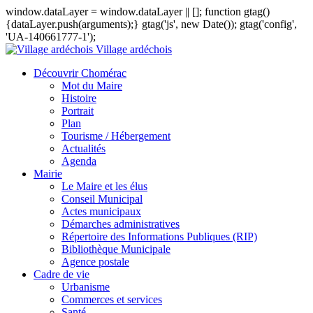
window.dataLayer = window.dataLayer || []; function gtag()
{dataLayer.push(arguments);} gtag('js', new Date()); gtag('config',
'UA-140661777-1');
Village ardéchois
Découvrir Chomérac
Mot du Maire
Histoire
Portrait
Plan
Tourisme / Hébergement
Actualités
Agenda
Mairie
Le Maire et les élus
Conseil Municipal
Actes municipaux
Démarches administratives
Répertoire des Informations Publiques (RIP)
Bibliothèque Municipale
Agence postale
Cadre de vie
Urbanisme
Commerces et services
Santé