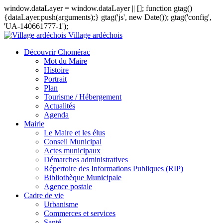
window.dataLayer = window.dataLayer || []; function gtag()
{dataLayer.push(arguments);} gtag('js', new Date()); gtag('config',
'UA-140661777-1');
Village ardéchois
Découvrir Chomérac
Mot du Maire
Histoire
Portrait
Plan
Tourisme / Hébergement
Actualités
Agenda
Mairie
Le Maire et les élus
Conseil Municipal
Actes municipaux
Démarches administratives
Répertoire des Informations Publiques (RIP)
Bibliothèque Municipale
Agence postale
Cadre de vie
Urbanisme
Commerces et services
Santé