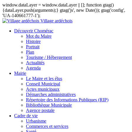
window.dataLayer = window.dataLayer || []; function gtag()
{dataLayer.push(arguments);} gtag('js', new Date()); gtag('config',
'UA-140661777-1');
Village ardéchois
Découvrir Chomérac
Mot du Maire
Histoire
Portrait
Plan
Tourisme / Hébergement
Actualités
Agenda
Mairie
Le Maire et les élus
Conseil Municipal
Actes municipaux
Démarches administratives
Répertoire des Informations Publiques (RIP)
Bibliothèque Municipale
Agence postale
Cadre de vie
Urbanisme
Commerces et services
Santé