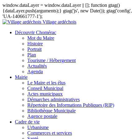
window.dataLayer = window.dataLayer || []; function gtag()
{dataLayer.push(arguments);} gtag('js', new Date()); gtag('config',
'UA-140661777-1');
Village ardéchois
Découvrir Chomérac
Mot du Maire
Histoire
Portrait
Plan
Tourisme / Hébergement
Actualités
Agenda
Mairie
Le Maire et les élus
Conseil Municipal
Actes municipaux
Démarches administratives
Répertoire des Informations Publiques (RIP)
Bibliothèque Municipale
Agence postale
Cadre de vie
Urbanisme
Commerces et services
Santé