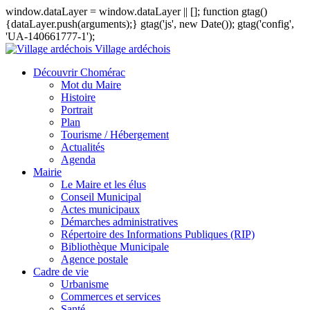
window.dataLayer = window.dataLayer || []; function gtag()
{dataLayer.push(arguments);} gtag('js', new Date()); gtag('config',
'UA-140661777-1');
Village ardéchois
Découvrir Chomérac
Mot du Maire
Histoire
Portrait
Plan
Tourisme / Hébergement
Actualités
Agenda
Mairie
Le Maire et les élus
Conseil Municipal
Actes municipaux
Démarches administratives
Répertoire des Informations Publiques (RIP)
Bibliothèque Municipale
Agence postale
Cadre de vie
Urbanisme
Commerces et services
Santé