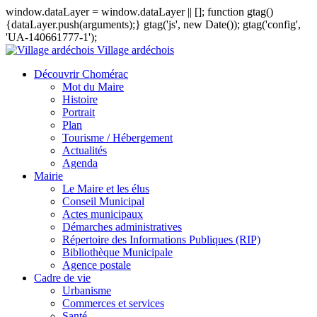
window.dataLayer = window.dataLayer || []; function gtag()
{dataLayer.push(arguments);} gtag('js', new Date()); gtag('config',
'UA-140661777-1');
Village ardéchois
Découvrir Chomérac
Mot du Maire
Histoire
Portrait
Plan
Tourisme / Hébergement
Actualités
Agenda
Mairie
Le Maire et les élus
Conseil Municipal
Actes municipaux
Démarches administratives
Répertoire des Informations Publiques (RIP)
Bibliothèque Municipale
Agence postale
Cadre de vie
Urbanisme
Commerces et services
Santé