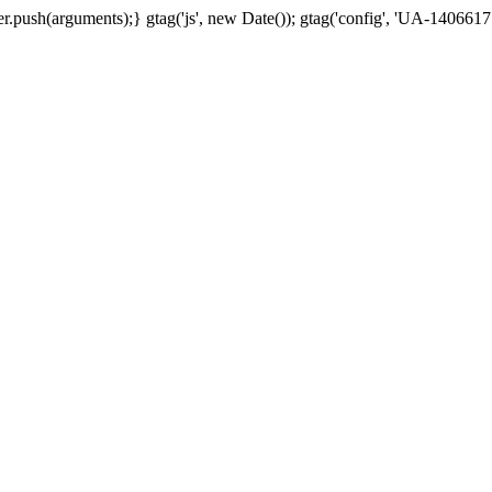
.push(arguments);} gtag('js', new Date()); gtag('config', 'UA-1406617