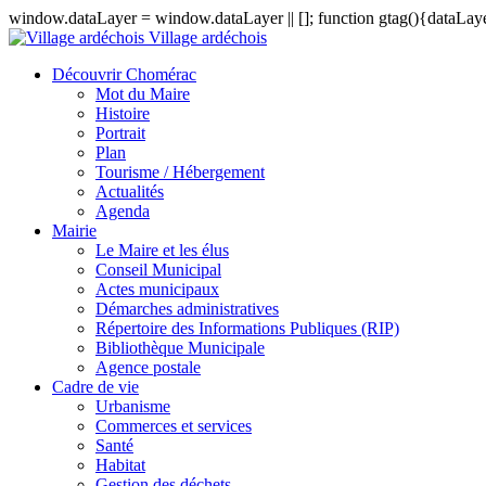
window.dataLayer = window.dataLayer || []; function gtag(){dataLayer
Village ardéchois
Découvrir Chomérac
Mot du Maire
Histoire
Portrait
Plan
Tourisme / Hébergement
Actualités
Agenda
Mairie
Le Maire et les élus
Conseil Municipal
Actes municipaux
Démarches administratives
Répertoire des Informations Publiques (RIP)
Bibliothèque Municipale
Agence postale
Cadre de vie
Urbanisme
Commerces et services
Santé
Habitat
Gestion des déchets