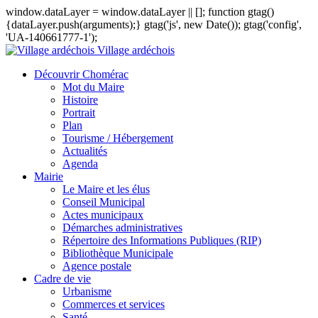
window.dataLayer = window.dataLayer || []; function gtag()
{dataLayer.push(arguments);} gtag('js', new Date()); gtag('config',
'UA-140661777-1');
Village ardéchois
Découvrir Chomérac
Mot du Maire
Histoire
Portrait
Plan
Tourisme / Hébergement
Actualités
Agenda
Mairie
Le Maire et les élus
Conseil Municipal
Actes municipaux
Démarches administratives
Répertoire des Informations Publiques (RIP)
Bibliothèque Municipale
Agence postale
Cadre de vie
Urbanisme
Commerces et services
Santé