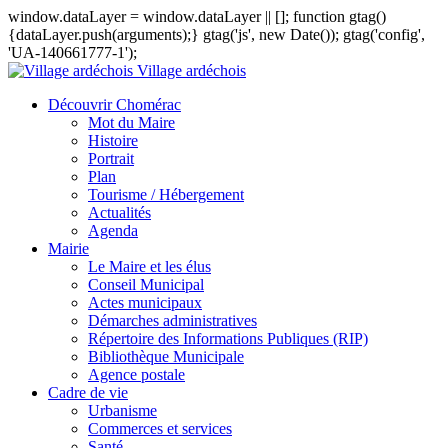
window.dataLayer = window.dataLayer || []; function gtag()
{dataLayer.push(arguments);} gtag('js', new Date()); gtag('config',
'UA-140661777-1');
Village ardéchois
Découvrir Chomérac
Mot du Maire
Histoire
Portrait
Plan
Tourisme / Hébergement
Actualités
Agenda
Mairie
Le Maire et les élus
Conseil Municipal
Actes municipaux
Démarches administratives
Répertoire des Informations Publiques (RIP)
Bibliothèque Municipale
Agence postale
Cadre de vie
Urbanisme
Commerces et services
Santé