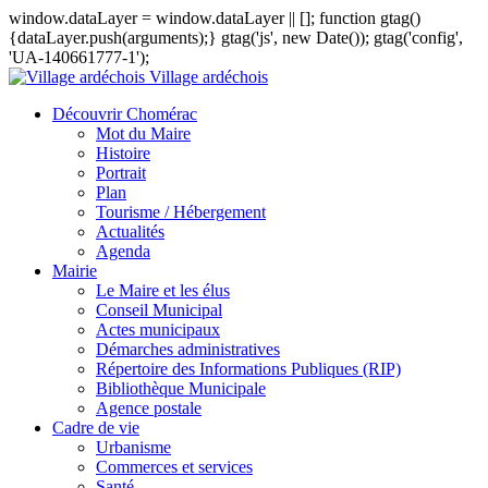
window.dataLayer = window.dataLayer || []; function gtag()
{dataLayer.push(arguments);} gtag('js', new Date()); gtag('config',
'UA-140661777-1');
Village ardéchois
Découvrir Chomérac
Mot du Maire
Histoire
Portrait
Plan
Tourisme / Hébergement
Actualités
Agenda
Mairie
Le Maire et les élus
Conseil Municipal
Actes municipaux
Démarches administratives
Répertoire des Informations Publiques (RIP)
Bibliothèque Municipale
Agence postale
Cadre de vie
Urbanisme
Commerces et services
Santé