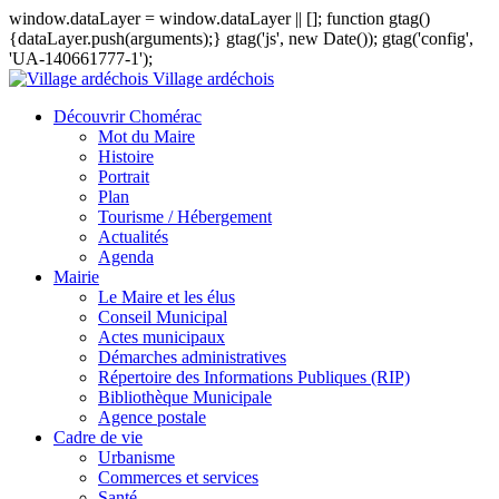
window.dataLayer = window.dataLayer || []; function gtag()
{dataLayer.push(arguments);} gtag('js', new Date()); gtag('config',
'UA-140661777-1');
Village ardéchois
Découvrir Chomérac
Mot du Maire
Histoire
Portrait
Plan
Tourisme / Hébergement
Actualités
Agenda
Mairie
Le Maire et les élus
Conseil Municipal
Actes municipaux
Démarches administratives
Répertoire des Informations Publiques (RIP)
Bibliothèque Municipale
Agence postale
Cadre de vie
Urbanisme
Commerces et services
Santé