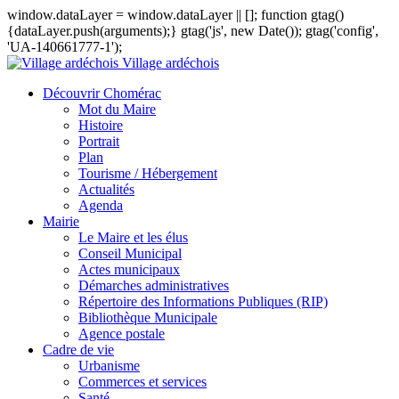
window.dataLayer = window.dataLayer || []; function gtag()
{dataLayer.push(arguments);} gtag('js', new Date()); gtag('config',
'UA-140661777-1');
Village ardéchois
Découvrir Chomérac
Mot du Maire
Histoire
Portrait
Plan
Tourisme / Hébergement
Actualités
Agenda
Mairie
Le Maire et les élus
Conseil Municipal
Actes municipaux
Démarches administratives
Répertoire des Informations Publiques (RIP)
Bibliothèque Municipale
Agence postale
Cadre de vie
Urbanisme
Commerces et services
Santé