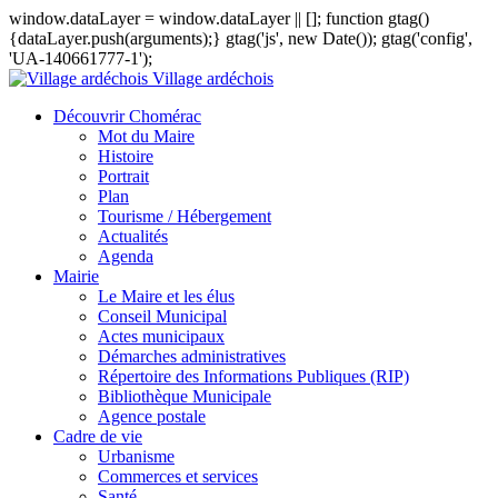
window.dataLayer = window.dataLayer || []; function gtag()
{dataLayer.push(arguments);} gtag('js', new Date()); gtag('config',
'UA-140661777-1');
Village ardéchois
Découvrir Chomérac
Mot du Maire
Histoire
Portrait
Plan
Tourisme / Hébergement
Actualités
Agenda
Mairie
Le Maire et les élus
Conseil Municipal
Actes municipaux
Démarches administratives
Répertoire des Informations Publiques (RIP)
Bibliothèque Municipale
Agence postale
Cadre de vie
Urbanisme
Commerces et services
Santé