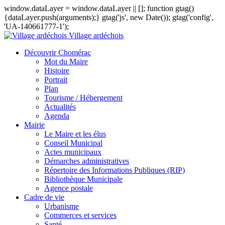
window.dataLayer = window.dataLayer || []; function gtag()
{dataLayer.push(arguments);} gtag('js', new Date()); gtag('config',
'UA-140661777-1');
Village ardéchois
Découvrir Chomérac
Mot du Maire
Histoire
Portrait
Plan
Tourisme / Hébergement
Actualités
Agenda
Mairie
Le Maire et les élus
Conseil Municipal
Actes municipaux
Démarches administratives
Répertoire des Informations Publiques (RIP)
Bibliothèque Municipale
Agence postale
Cadre de vie
Urbanisme
Commerces et services
Santé