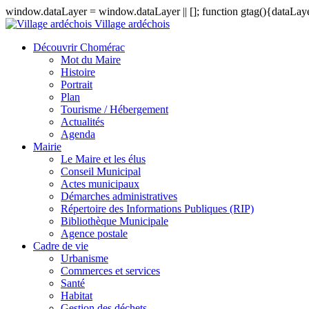
window.dataLayer = window.dataLayer || []; function gtag(){dataLayer
Village ardéchois
Découvrir Chomérac
Mot du Maire
Histoire
Portrait
Plan
Tourisme / Hébergement
Actualités
Agenda
Mairie
Le Maire et les élus
Conseil Municipal
Actes municipaux
Démarches administratives
Répertoire des Informations Publiques (RIP)
Bibliothèque Municipale
Agence postale
Cadre de vie
Urbanisme
Commerces et services
Santé
Habitat
Gestion des déchets