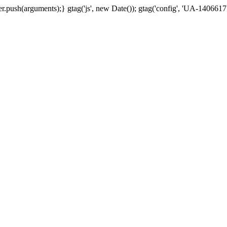
.push(arguments);} gtag('js', new Date()); gtag('config', 'UA-1406617