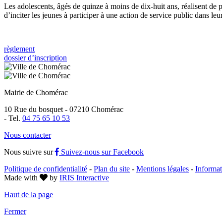
Les adolescents, âgés de quinze à moins de dix-huit ans, réalisent de pe
d’inciter les jeunes à participer à une action de service public dans leur 
règlement
dossier d’inscription
Mairie de Chomérac
10 Rue du bosquet - 07210 Chomérac
-
Tel.
04 75 65 10 53
Nous contacter
Nous suivre sur
Suivez-nous sur Facebook
Politique de confidentialité
-
Plan du site
-
Mentions légales
-
Informat
Made with
by
IRIS Interactive
Haut de la page
Fermer