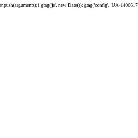
.push(arguments);} gtag('js', new Date()); gtag('config', 'UA-1406617