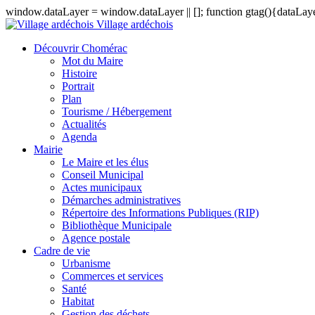
window.dataLayer = window.dataLayer || []; function gtag(){dataLayer
Village ardéchois
Découvrir Chomérac
Mot du Maire
Histoire
Portrait
Plan
Tourisme / Hébergement
Actualités
Agenda
Mairie
Le Maire et les élus
Conseil Municipal
Actes municipaux
Démarches administratives
Répertoire des Informations Publiques (RIP)
Bibliothèque Municipale
Agence postale
Cadre de vie
Urbanisme
Commerces et services
Santé
Habitat
Gestion des déchets