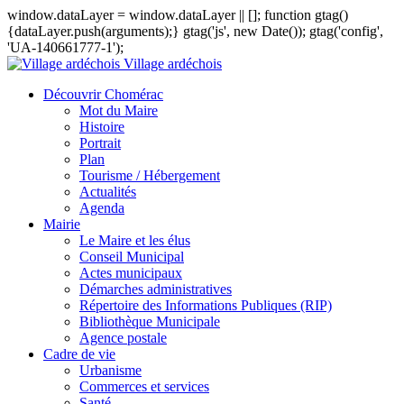
window.dataLayer = window.dataLayer || []; function gtag()
{dataLayer.push(arguments);} gtag('js', new Date()); gtag('config',
'UA-140661777-1');
Village ardéchois
Découvrir Chomérac
Mot du Maire
Histoire
Portrait
Plan
Tourisme / Hébergement
Actualités
Agenda
Mairie
Le Maire et les élus
Conseil Municipal
Actes municipaux
Démarches administratives
Répertoire des Informations Publiques (RIP)
Bibliothèque Municipale
Agence postale
Cadre de vie
Urbanisme
Commerces et services
Santé