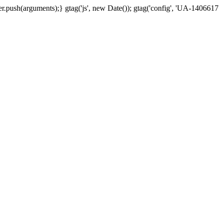
.push(arguments);} gtag('js', new Date()); gtag('config', 'UA-1406617