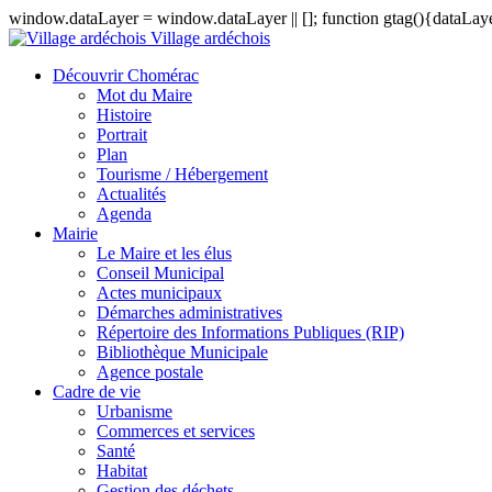
window.dataLayer = window.dataLayer || []; function gtag(){dataLayer
Village ardéchois
Découvrir Chomérac
Mot du Maire
Histoire
Portrait
Plan
Tourisme / Hébergement
Actualités
Agenda
Mairie
Le Maire et les élus
Conseil Municipal
Actes municipaux
Démarches administratives
Répertoire des Informations Publiques (RIP)
Bibliothèque Municipale
Agence postale
Cadre de vie
Urbanisme
Commerces et services
Santé
Habitat
Gestion des déchets