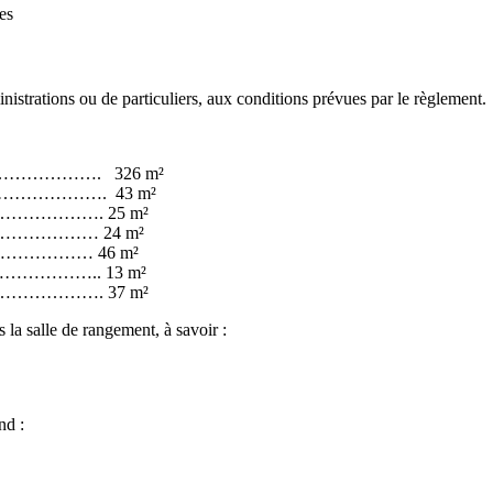
es
istrations ou de particuliers, aux conditions prévues par le règlement.
………………. 326 m²
………………. 43 m²
…………. 25 m²
……………… 24 m²
……………………… 46 m²
………………….. 13 m²
…………………. 37 m²
 la salle de rangement, à savoir :
nd :
itaire