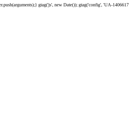
.push(arguments);} gtag('js', new Date()); gtag('config', 'UA-1406617