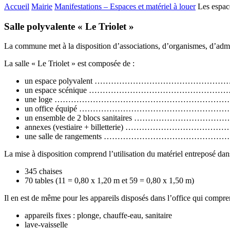
Accueil
Mairie
Manifestations – Espaces et matériel à louer
Les espac
Salle polyvalente « Le Triolet »
La commune met à la disposition d’associations, d’organismes, d’admin
La salle « Le Triolet » est composée de :
un espace polyvalent …………………………………………
un espace scénique ……………………………………………
une loge ……………………………………………………………
un office équipé ………………………………………………
un ensemble de 2 blocs sanitaires ……………………
annexes (vestiaire + billetterie) ……………………………
une salle de rangements ……………………………………
La mise à disposition comprend l’utilisation du matériel entreposé dans
345 chaises
70 tables (11 = 0,80 x 1,20 m et 59 = 0,80 x 1,50 m)
Il en est de même pour les appareils disposés dans l’office qui compre
appareils fixes : plonge, chauffe-eau, san
lave-vaisselle