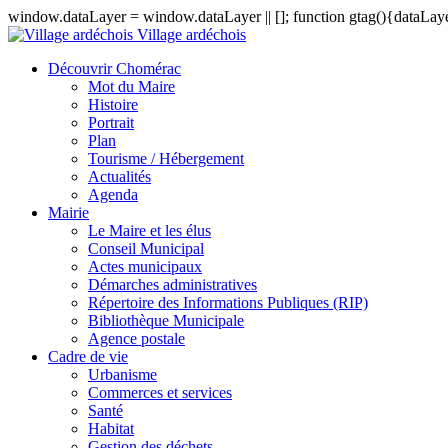
window.dataLayer = window.dataLayer || []; function gtag(){dataLayer
Village ardéchois
Découvrir Chomérac
Mot du Maire
Histoire
Portrait
Plan
Tourisme / Hébergement
Actualités
Agenda
Mairie
Le Maire et les élus
Conseil Municipal
Actes municipaux
Démarches administratives
Répertoire des Informations Publiques (RIP)
Bibliothèque Municipale
Agence postale
Cadre de vie
Urbanisme
Commerces et services
Santé
Habitat
Gestion des déchets