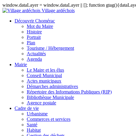
window.dataLayer = window.dataLayer || []; function gtag(){dataLayer
Village ardéchois
Découvrir Chomérac
Mot du Maire
Histoire
Portrait
Plan
Tourisme / Hébergement
Actualités
Agenda
Mairie
Le Maire et les élus
Conseil Municipal
Actes municipaux
Démarches administratives
Répertoire des Informations Publiques (RIP)
Bibliothèque Municipale
Agence postale
Cadre de vie
Urbanisme
Commerces et services
Santé
Habitat
Gestion des déchets