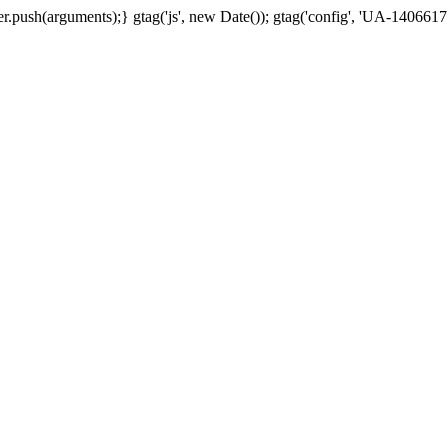
.push(arguments);} gtag('js', new Date()); gtag('config', 'UA-1406617