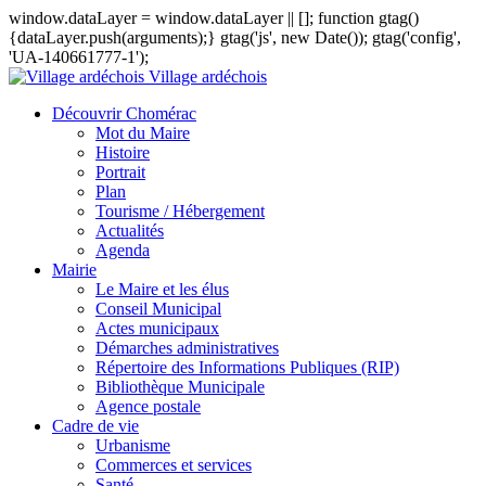
window.dataLayer = window.dataLayer || []; function gtag()
{dataLayer.push(arguments);} gtag('js', new Date()); gtag('config',
'UA-140661777-1');
Village ardéchois
Découvrir Chomérac
Mot du Maire
Histoire
Portrait
Plan
Tourisme / Hébergement
Actualités
Agenda
Mairie
Le Maire et les élus
Conseil Municipal
Actes municipaux
Démarches administratives
Répertoire des Informations Publiques (RIP)
Bibliothèque Municipale
Agence postale
Cadre de vie
Urbanisme
Commerces et services
Santé