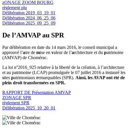
zONAGE ZOOM BOURG
règlement plu
Délibération 2019_03_19_01
Délibération 2024_06_25_06
Délibération 2025_09_25_09
De l’AMVAP au SPR
Par délibération en date du 14 mars 2016, le conseil municipal a
approuvé l’
a
ire de
m
ise en
v
aleur de l’
a
rchitecture et du
p
atrimoine
(AMVAP) de Chomérac.
La loi n°2016_925 relative à la liberté de la création, à l’architecture
et au patrimoine (LCAP) promulguée le 07 juillet 2016 a instauré les
s
ites
p
atrimoniaux
r
emarquables (SPR).
Ainsi, les AVAP ont été de
plein droit transformées en SPR.
RAPPORT DE Présentation AMVAP
ZONAGE SPR
règlement SPR
Délibération 2025_10_20_01